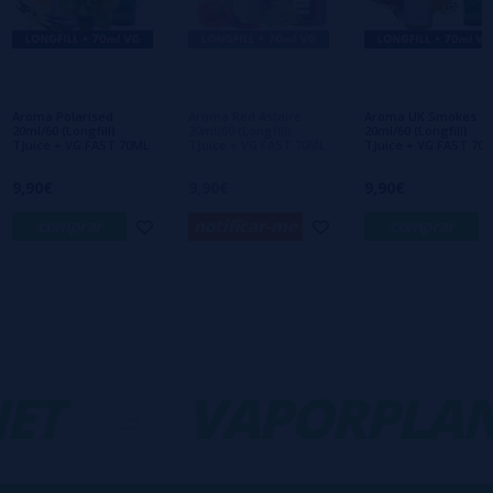
Ainda não há comentários, você quer ser o
primeiro a deixar um? Sua opinião é
importante para nós!
Aroma Polarised
Aroma Red Astaire
Aroma UK Smokes
20ml/60 (Longfill)
20ml/60 (Longfill)
20ml/60 (Longfill)
TJuice + VG FAST 70ML
TJuice + VG FAST 70ML
TJuice + VG FAST 70
9,90€
9,90€
9,90€
comprar
notificar-me
comprar
ET
-
VAPORPLAN