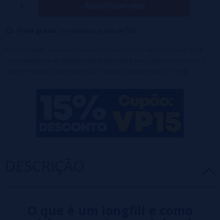
Notificar-me
✅ Frasco PET de 60ml com 20ml de aroma (100% PG)
✅ Tampa de segurança à prova de crianças
Frete grátis:
em compras acima de 50€
✅ Maceração recomendada: 3-7 dias
* Este produto incluirá um acréscimo no processo de compra de 3,63€
🔹
Este produto é uma fragrância e deve ser diluído com PG, VG ou VPG
correspondente ao Imposto sobre Líquidos para Cigarros Eletrônicos e
outros Produtos relacionados ao Tabaco (Líquidos de 0 a 15 mg).
antes do uso.
DESCRIÇÃO
O que é um longfill e como