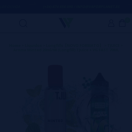
 DÚVIDA
(+34) 674 656 090 / INFO@VAPORPLANET.ES
0
Home
>
Líquidos
>
Longfills【NOVO FORMATO】
>
TJUICE
>
Aroma Minted 20ml/60 (Longfill) TJuice + VG FAST 70ML