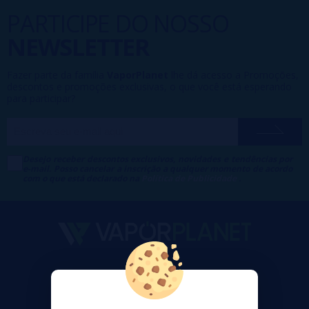
PARTICIPE DO NOSSO
NEWSLETTER
Fazer parte da família
VaporPlanet
lhe dá acesso a Promoções,
descontos e promoções exclusivas, o que você está esperando
para participar?
Desejo receber descontos exclusivos, novidades e tendências por
e-mail. Posso cancelar a inscrição a qualquer momento de acordo
com o que está declarado na
Política de Publicidade
.
VaporPlanet
Sobre nós
Calculadora DIY Alquimia