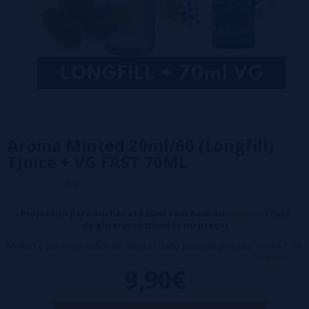
Aroma Minted 20ml/60 (Longfill)
TJuice + VG FAST 70ML
0/5
Projetado para encher até 60ml com
base
ou
nicokits
(70ml
de glicerina incluídos no preço)
Minted é um novo sabor de menta criado para alegrar seu verão. Este
veja mais...
perfume é a escolha perfeita para se refrescar em dias quentes e
9,90€
ensolarados. A combinação perfeita de mentol gelado e hortelã doce
cria um sabor refrescante.