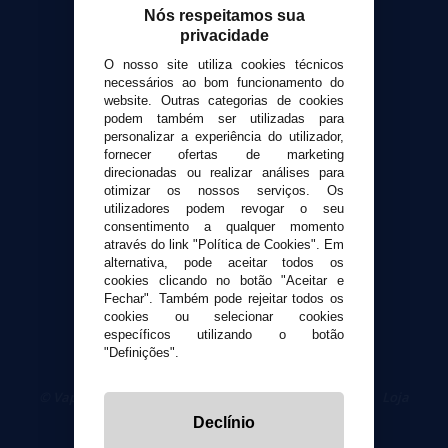
Nós respeitamos sua
Contato
privacidade
O nosso site utiliza cookies técnicos
Suporte ao cliente
necessários ao bom funcionamento do
Envio e devoluções
website. Outras categorias de cookies
Formas de pagamento
podem também ser utilizadas para
personalizar a experiência do utilizador,
Contato
fornecer ofertas de marketing
direcionadas ou realizar análises para
otimizar os nossos serviços. Os
Segurança e privacidade
utilizadores podem revogar o seu
Termos e Condições de Uso
consentimento a qualquer momento
Política de privacidade
através do link "Política de Cookies". Em
alternativa, pode aceitar todos os
Política de cookies
cookies clicando no botão "Aceitar e
Fechar". Também pode rejeitar todos os
cookies ou selecionar cookies
específicos utilizando o botão
"Definições".
© VaporPlanet.pt
|
Compre Cigarros Eletrônicos
|
Loja
Cigarrillos Electronicos
Declínio
Yopi Online SL CIF: B90451832