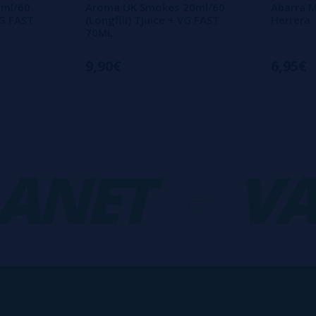
0ml/60
Aroma UK Smokes 20ml/60
Abarra M
VG FAST
(Longfill) TJuice + VG FAST
Herrera
70ML
9,90€
6,95€
NET
-
VAP