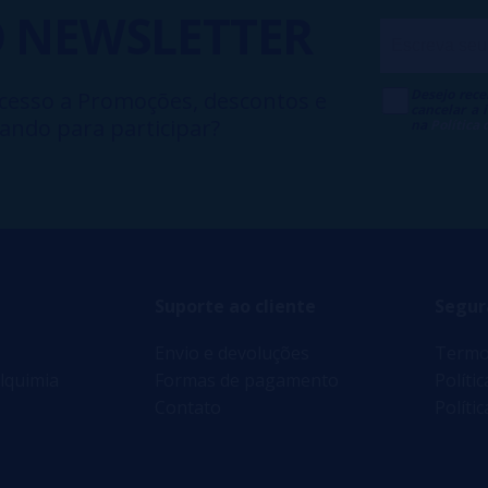
O
NEWSLETTER
Desejo rece
cesso a Promoções, descontos e
cancelar a
ando para participar?
na
Política
Suporte ao cliente
Segur
Envio e devoluções
Termo
lquimia
Formas de pagamento
Políti
Contato
Políti