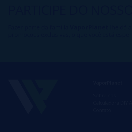
PARTICIPE DO NOSS
Fazer parte da família
VaporPlanet
lhe dá a
promoções exclusivas, o que você está esper
VaporPlanet
Sobre nós
Calculadora DIY A
Contato