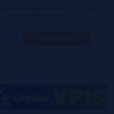
para encher até 60ml com
base
ou
nicokits
(70ml de
glicerina incluídos no preço)
líder em líquidos, apresenta o formato longo Red Astaire, a
veja mais...
te aroma incrivelmente intenso é o resultado da obsessão da
Notificar-me
líbrio perfeito entre frutas vermelhas e uvas pretas, realçado
 eucalipto, uma pitada de anis estrelado e um toque de
ida é um turbilhão de sabores que invade seus sentidos,
em compras acima de 50€
cia gustativa impressionante.
irá um acréscimo no processo de compra de 3,63€ correspondente ao
 60ml com 20ml de aroma (100% PG)
os para Cigarros Eletrônicos e outros Produtos relacionados ao Tabaco
ança à prova de crianças
g).
omendada: 3-7 dias
 uma fragrância e deve ser diluído com PG, VG ou VPG antes