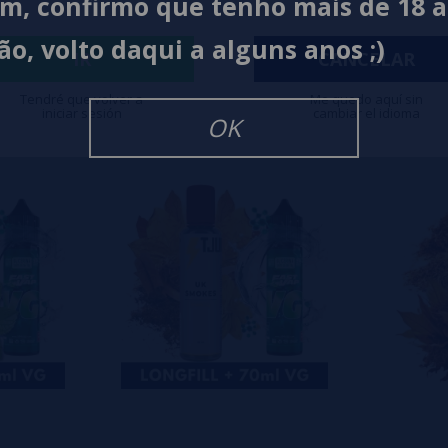
im, confirmo que tenho mais de 18 
0%
ão, volto daqui a alguns anos ;)
0%
IR
CANCELAR
0%
Tendré que volver a
Me quedo aquí sin
iniciar sesión
cambiar el idioma
isar
OK
eiro a deixar um? Sua opinião é