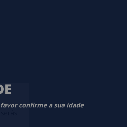
DE
 favor confirme a sua idade
 serás