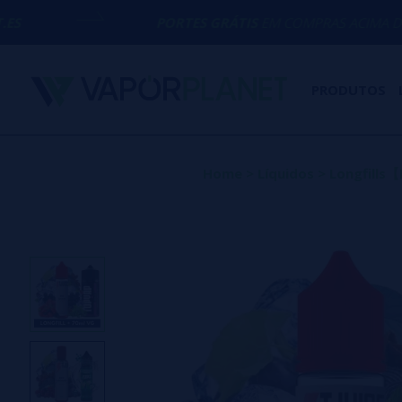
PORTES GRÁTIS
EM COMPRAS ACIMA DE
50€
PRODUTOS
Home
>
Líquidos
>
Longfill