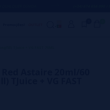
ÚVIDA
(+34) 674 656 090 / INFO@VAPORP
0
0
Promoções!
OUTLET
ngfill) TJuice + VG FAST 70ML
Red Astaire 20ml/60
ll) TJuice + VG FAST