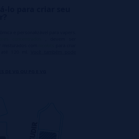
á-lo para criar seu
r?
ômica e personalizável para vapers.
ores concentrados
, devem ser
r misturados com
nicokits
para criar
, até 120 ml.
Você também pode
S DE VG OU PG E VG