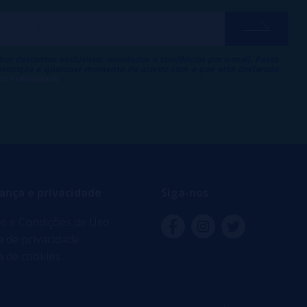
ber descontos exclusivos, novidades e tendências por e-mail. Posso
 inscrição a qualquer momento de acordo com o que está declarado
 de Publicidade
.
ança e privacidade
Siga-nos
s e Condições de Uso
ca de privacidade
ca de cookies