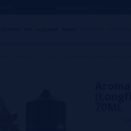
AQUI ESTAMOS
PARA AJUDÁ-LO COM QUALQUER D
LÍQUIDOS
DIY - ALQUIMIA
FLASH
NOVIDADES
HIGH END
s【NOVO FORMATO】
>
TJUICE
>
Aroma Red Astaire 20ml/60 (Lo
Aroma 
(Longfi
70ML
0/5