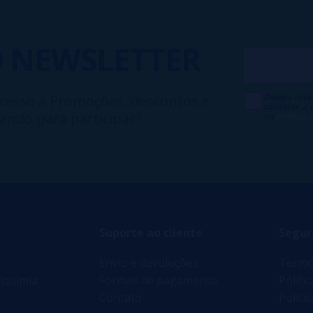
O
NEWSLETTER
Desejo rece
cesso a Promoções, descontos e
cancelar a
ando para participar?
na
Política
Suporte ao cliente
Segur
Envio e devoluções
Termo
lquimia
Formas de pagamento
Políti
Contato
Políti