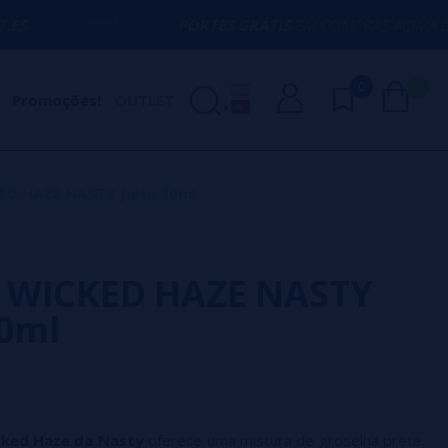
PORTES GRÁTIS
EM COMPRAS ACIMA DE
50€
0
0
Promoções!
OUTLET
D HAZE NASTY Juice 30ml
 WICKED HAZE NASTY
30ml
cked Haze da Nasty
oferece uma mistura de groselha preta