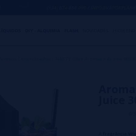
(+34) 674 656 090 / INFO@VAPORPLANET.ES
LÍQUIDOS
DIY - ALQUIMIA
FLASH
NOVIDADES
HIGH END
Aromas Concentrados
>
NASTY Juice Aromas
>
Aroma WICKE
Aroma
Juice 
0/5
A
fragrância Wi