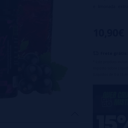
e limonada extra
enjoativa, criando
Frasco de 30ml de
10,90€
Este produt
diretamente. E
próprio líquid
Frete grátis:
* Este produto inclu
Imposto sobre Líquid
(Líquidos de 0 a 15 m