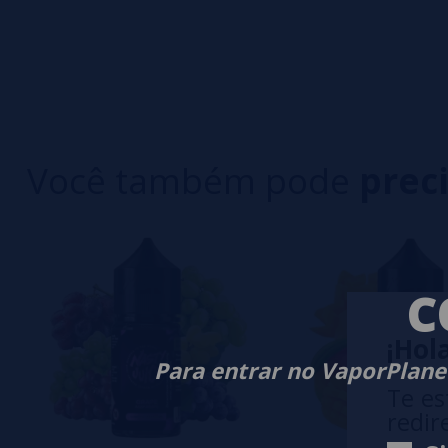
0/5
5 estrelas
Seja o primeiro a deixar um comentário
4 estrelas
3 estrelas
Escreva sua opinião sobre este produto
2 estrelas
1 estrelas
Você também pode
prec
Ainda não há comentários, você quer ser o prim
importante para nós!
C
¡Hola
Para entrar no VaporPlanet
Te es
redir