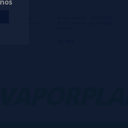
anos
ASTY - FAT BOY
Aroma NASTY - GREEN APE
romas para Vapear
30ml - Aromas para Vapear
Barato
10,90€
PORPLANE