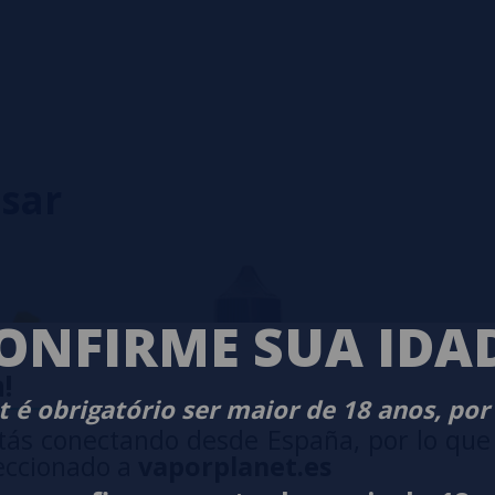
0%
0%
0%
0%
0%
isar
eiro a deixar um? Sua opinião é
ONFIRME SUA IDA
!
 é obrigatório ser maior de 18 anos, por
tás conectando desde España, por lo que
eccionado a
vaporplanet.es