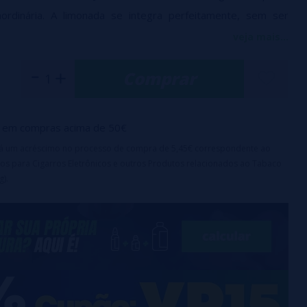
ordinária. A limonada se integra perfeitamente, sem ser
 uma sensação celestial.
veja mais...
 fragrância - Concentração: 15%
Comprar
o é um concentrado e não deve ser consumido
le precisa ser diluído em uma base para preparar seu
o para vaporizador.
em compras acima de 50€
irá um acréscimo no processo de compra de 5,45€ correspondente ao
os para Cigarros Eletrônicos e outros Produtos relacionados ao Tabaco
g).