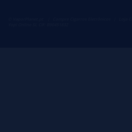
© VaporPlanet.pt
|
Compre Cigarros Eletrônicos
|
Loja C
Yopi Online SL CIF: B90451832