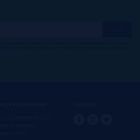
ber descontos exclusivos, novidades e tendências por e-mail. Posso
 inscrição a qualquer momento de acordo com o que está declarado
 de Publicidade
.
ança e privacidade
Siga-nos
s e Condições de Uso
ca de privacidade
ca de cookies