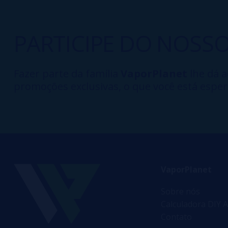
PARTICIPE DO NOSS
Fazer parte da família
VaporPlanet
lhe dá a
promoções exclusivas, o que você está esper
VaporPlanet
Sobre nós
Calculadora DIY A
Contato