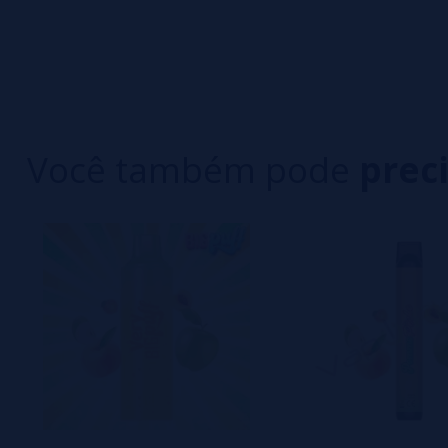
0/5
5 estrelas
Seja o primeiro a deixar um comentário
4 estrelas
3 estrelas
Escreva sua opinião sobre este produto
2 estrelas
1 estrelas
Você também pode
prec
Ainda não há comentários, você quer ser o prim
importante para nós!