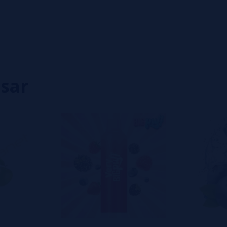
0%
0%
0%
0%
0%
isar
eiro a deixar um? Sua opinião é