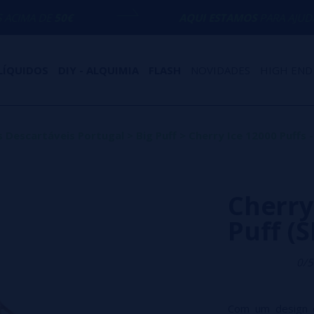
AQUI ESTAMOS
PARA AJUDÁ-LO COM QUA
LÍQUIDOS
DIY - ALQUIMIA
FLASH
NOVIDADES
HIGH END
 Descartáveis Portugal
>
Big Puff
>
Cherry Ice 12000 Puffs 
Cherry 
Puff (
0/5
Com um design q