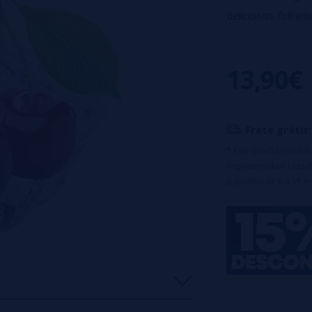
deliciosos folha
para agradar suas
Este Big Puff pu
13,90€
cabo USB-C (não i
líquido.
O volume de vap
Frete grátis:
50PG/50VG bala
* Este produto inclu
Imposto sobre Líquid
(Líquidos de 0 a 15 m