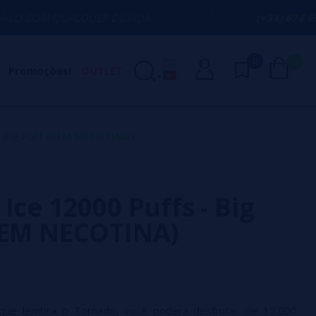
LQUER DÚVIDA
(+34) 674 656 090 / INF
0
0
Promoções!
OUTLET
- Big Puff (SEM NECOTINA)
Ice 12000 Puffs - Big
SEM NECOTINA)
ue lembra o Tornado, você poderá desfrutar de 12.000