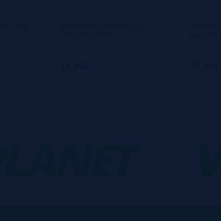
fs - Big
BERRY MIX 2500 PUFFS -
Blueberr
VERY BIG PUFF
Big Puff
11,90€
13,90€
ANET
-
VA