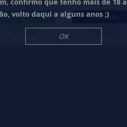
im, confirmo que tenho mais de 18 
ão, volto daqui a alguns anos ;)
igarrillos Electronicos
IR
CANCELAR
Tendré que volver a
Me quedo aquí sin
iniciar sesión
cambiar el idioma
OK