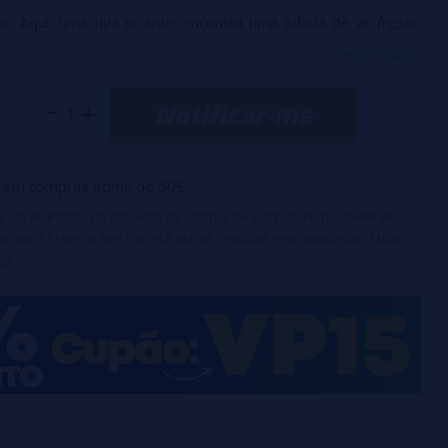
dos. Aqui, uma uva picante encontra uma lufada de ar fresco
 papilas gustativas.
veja mais...
ff possui uma bateria recarregável de 600 mAh através de um
Notificar-me
ncluído) e um cartucho Very Big Puff que contém 18 ml de e-
or é substancial e você se beneficiará de um e-líquido
em compras acima de 50€
nceado,
sem nicotina.
irá um acréscimo no processo de compra de 3,27€ correspondente ao
os para Cigarros Eletrônicos e outros Produtos relacionados ao Tabaco
g).