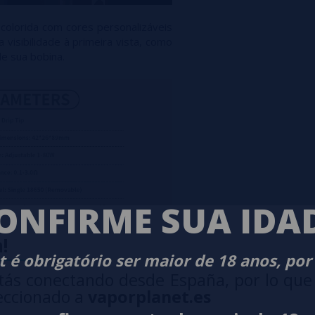
colorida com cores personalizáveis
visibilidade à primeira vista, como
e sua bobina.
ONFIRME SUA IDA
!
 é obrigatório ser maior de 18 anos, por
tás conectando desde España, por lo que
eccionado a
vaporplanet.es