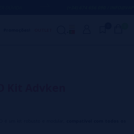
(+34) 674 656 090 / INFO@VAPORPLANET.ES
0
0
Promoções!
OUTLET
O Kit Advken
O é um kit robusto e modular,
compatível com todos os