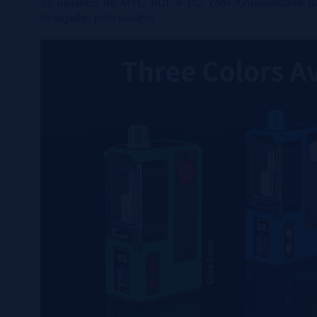
os usuários de MTL, RDL e DL, com funcionalidade pa
desejadas pelo usuário.