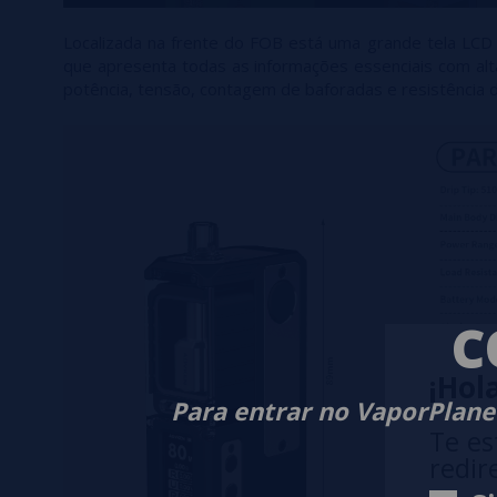
Localizada na frente do FOB está uma grande tela LCD 
que apresenta todas as informações essenciais com alta 
potência, tensão, contagem de baforadas e resistência d
C
¡Hola
Para entrar no VaporPlanet
Te es
redir