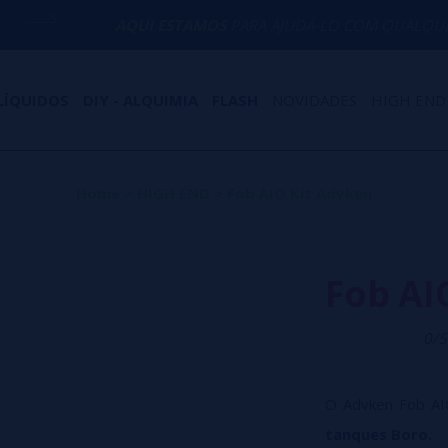
AQUI ESTAMOS
PARA AJUDÁ-LO COM QUALQUER DÚVIDA
LÍQUIDOS
DIY - ALQUIMIA
FLASH
NOVIDADES
HIGH END
Home
>
HIGH END
>
Fob AIO Kit Advken
Fob AI
0/5
O Advken Fob AI
tanques Boro.