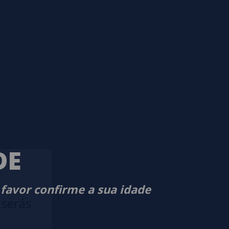
DE
 favor confirme a sua idade
 serás