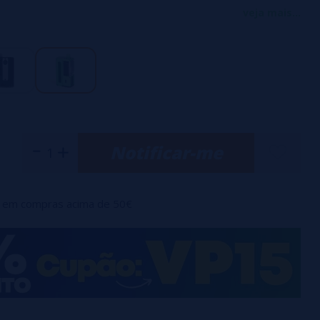
ina única.
veja mais...
ma bateria 18650 (não incluída).
l de 1 a 80 watts.
ro
vel através de 6 pinos: 1,5, 2,0, 2,5, 3,0, 3,5, 4,0 mm.
res ajustáveis.
Notificar-me
em compras acima de 50€