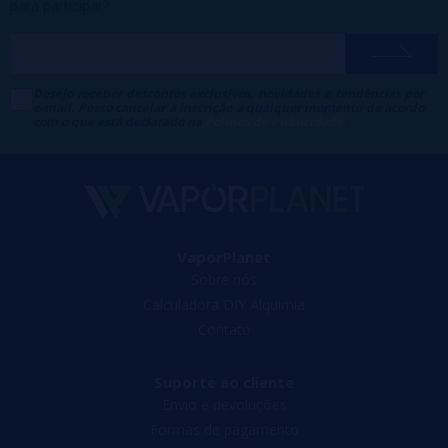
para participar?
Desejo receber descontos exclusivos, novidades e tendências por
e-mail. Posso cancelar a inscrição a qualquer momento de acordo
com o que está declarado na
Política de Publicidade
.
VaporPlanet
Sobre nós
Calculadora DIY Alquimia
Contato
Suporte ao cliente
Envio e devoluções
Formas de pagamento