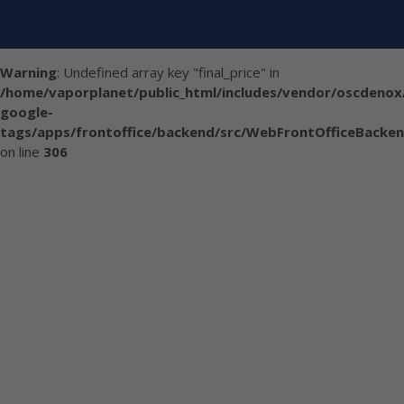
Warning
: Undefined array key "final_price" in
/home/vaporplanet/public_html/includes/vendor/oscdenox
google-
tags/apps/frontoffice/backend/src/WebFrontOfficeBacken
on line
306