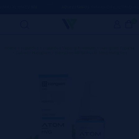
 ACIMA DE
50€
AQUI ESTAMOS
PARA AJUDÁ-LO COM QUALQUER 
0
Home
>
Líquidos
>
Líquidos Vaping Premium
>
Hangsen España
>
Tabaco Hangsen
>
Hangsen MENBACCO 10ml Hangsen