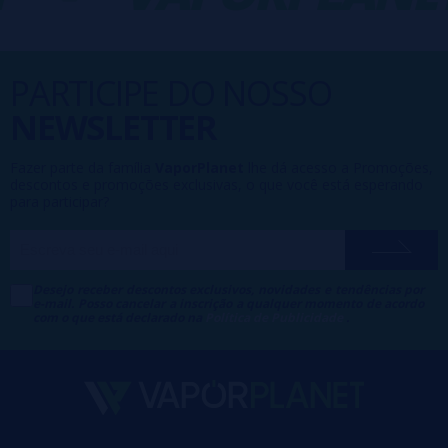
PARTICIPE DO NOSSO
NEWSLETTER
Fazer parte da família
VaporPlanet
lhe dá acesso a Promoções,
descontos e promoções exclusivas, o que você está esperando
para participar?
Desejo receber descontos exclusivos, novidades e tendências por
e-mail. Posso cancelar a inscrição a qualquer momento de acordo
com o que está declarado na
Política de Publicidade
.