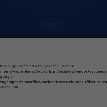
© VaporPlanet.pt
|
Compre Cigarros Eletrônicos
|
Loja
Cigarrillos Electronicos
Yopi Online SL CIF: B90451832
Warning
: Undefined array key "final_price" in
/home/vaporplanet/public_html/includes/vendor/oscdenox
google-
tags/apps/frontoffice/backend/src/WebFrontOfficeBacken
on line
306