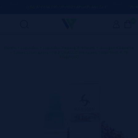
(+34) 674 656 090 / INFO@VAPORPLANET.ES
PORTES 
0
Home
>
Líquidos
>
Líquidos Vaping Premium
>
Hangsen España
>
Tabaco Hangsen
>
PR TOBACCO Hangsen 10ml/30ml ✭ PR
TOBACCO