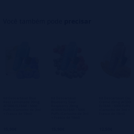
5 estrelas
0%
4 estrelas
0%
Você também pode
precisar
3 estrelas
0%
2 estrelas
0%
1 estrelas
0%
0/5
Seja o primeiro a deixar um comentário
Escreva sua opinião sobre este produto
Ainda não há comentários, você quer ser o
primeiro a deixar um? Sua opinião é
importante para nós!
Kit Descartável Blue
Kit Descartável
Kit Descartável Class
Razz Lemonade 20mg
Blueberry Sour
Creme 20mg AF5000
AF5000 ELFBAR - 5000
Raspberry 20mg
ELFBAR - 5000 Puffs
Puffs (Cartucho de 2ml
AF5000 ELFBAR - 5000
(Cartucho de 2ml +
+ Frasco de 10ml)
Puffs (Cartucho de 2ml
Frasco de 10ml)
+ Frasco de 10ml)
15,90€
15,90€
12,50€