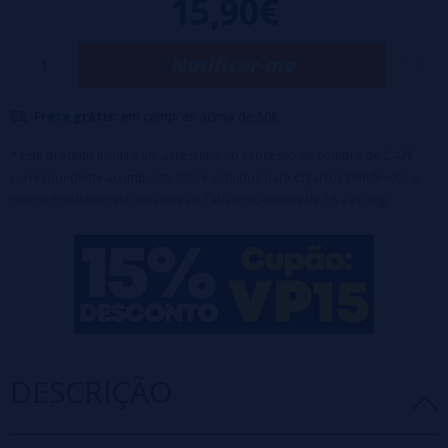
15,90€
vida útil de aproximadamente 5.000 baforadas. Seu tanque principal
pode conter 2 ml de líquido, além de um tanque adicional que pode
Notificar-me
conter até 10 ml de líquido.
Para utilizar o tanque extra, basta inseri-lo na cápsula
sem retirar a
Frete grátis:
em compras acima de 50€
tampa de borracha.
O kit é recarregável via USB-C.
* Este produto incluirá um acréscimo no processo de compra de 2,42€
correspondente ao Imposto sobre Líquidos para Cigarros Eletrônicos e
outros Produtos relacionados ao Tabaco (Líquidos de 16 a 20 mg).
DESCRIÇÃO