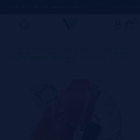
(+34) 674 656 090 / INFO@VAPORPLANET.ES
PORTES GRÁTIS
EM
0
Home
>
Produtos
>
Vapes Descartáveis Portugal
>
Elf Bar
Descartáveis
>
AF5000 ELFBAR
>
Kit Descartável Watermelon Ice
20mg AF5000 ELFBAR - 5000 Puffs (Cartucho de 2ml + Frasco de
10ml)