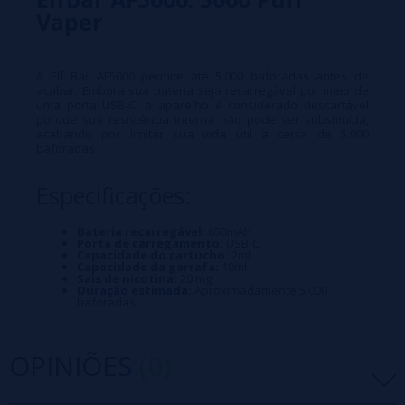
Vaper
A Elf Bar AF5000 permite até 5.000 baforadas antes de
acabar. Embora sua bateria seja recarregável por meio de
uma porta USB-C, o aparelho é considerado descartável
porque sua resistência interna não pode ser substituída,
acabando por limitar sua vida útil a cerca de 5.000
baforadas.
Especificações:
Bateria recarregável:
650mAh
Porta de carregamento:
USB-C
Capacidade do cartucho:
2ml
Capacidade da garrafa:
10ml
Sais de nicotina:
20 mg
Duração estimada:
Aproximadamente 5.000
baforadas
OPINIÕES
(0)