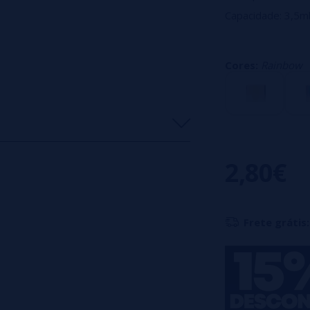
Capacidade: 3,5ml
Disponível em trê
Vendido individua
Cores:
Rainbow
0%
2,80€
0%
0%
0%
Frete grátis:
0%
eiro a deixar um? Sua opinião é