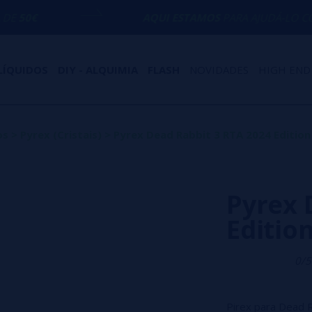
AQUI ESTAMOS
PARA AJUDÁ-LO COM QUALQUE
LÍQUIDOS
DIY - ALQUIMIA
FLASH
NOVIDADES
HIGH END
os
>
Pyrex (Cristais)
>
Pyrex Dead Rabbit 3 RTA 2024 Edition 
Pyrex 
Edition
0/5
Pirex para Dead R