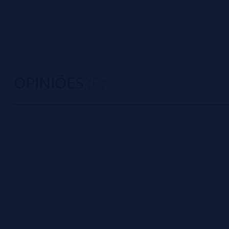
OPINIÕES
(0)
0/5
5 estrelas
Seja o primeiro a deixar um comentário
4 estrelas
3 estrelas
Escreva sua opinião sobre este produto
2 estrelas
1 estrelas
Ainda não há comentários, você quer ser o prim
importante para nós!