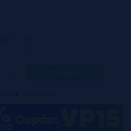
.
s cores.
veja mais...
lmente.
Comprar
em compras acima de 50€