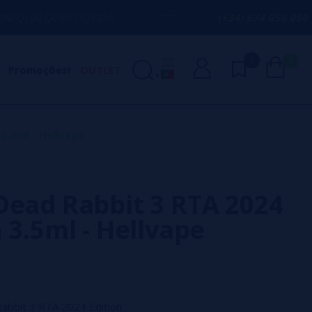
R DÚVIDA
(+34) 674 656 090 / INFO@VAP
0
0
Promoções!
OUTLET
3.5ml - Hellvape
Dead Rabbit 3 RTA 2024
 3.5ml - Hellvape
abbit 3 RTA 2024 Edition.