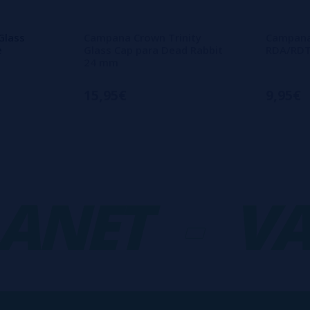
Glass
Campana Crown Trinity
Campana
e
Glass Cap para Dead Rabbit
RDA/RDT
24 mm
15,95€
9,95€
NET
-
VAP