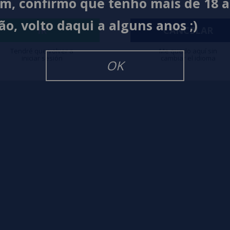
im, confirmo que tenho mais de 18 
ão, volto daqui a alguns anos ;)
IR
CANCELAR
igarrillos Electronicos
Tendré que volver a
Me quedo aquí sin
iniciar sesión
cambiar el idioma
OK