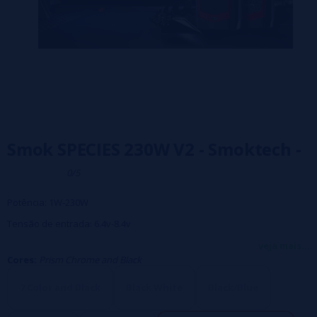
Smok SPECIES 230W V2 - Smoktech -
0/5
Potência: 1W-230W
Tensão de entrada: 6.4v-8.4v
Tensão de saída: 0.5 V-8.2 V
veja mais...
Cores:
Prism Chrome and Black
Resistência: 0.1Ω-2.5Ω (VW / 0.05Ω-2Ω (TC)
Faixa de temperatura: 200-600 / 100 -315
7 Color and Black
Black White
Black/Blue
Corrente de carga: 1.8A