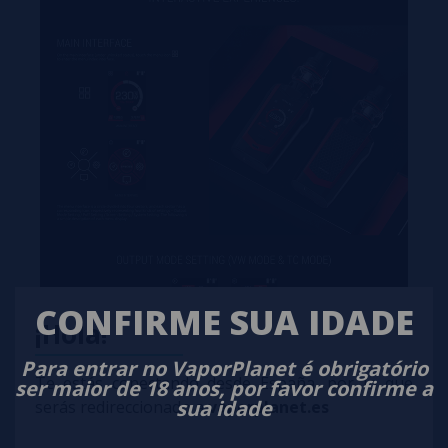
CONFIRME SUA IDADE
¡Hola!
Para entrar no VaporPlanet é obrigatório
Te estás conectando desde España, por lo que
ser maior de 18 anos, por favor confirme a
sua idade
serás redireccionado a
vaporplanet.es