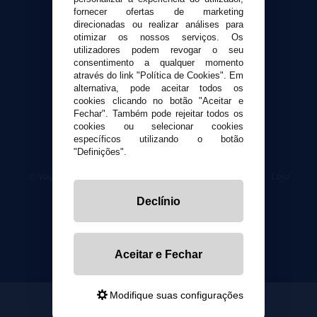
fornecer ofertas de marketing
direcionadas ou realizar análises para
Segurança e privacidade
otimizar os nossos serviços. Os
Termos e Condições de Uso
utilizadores podem revogar o seu
consentimento a qualquer momento
Política de privacidade
através do link "Política de Cookies". Em
Política de cookies
alternativa, pode aceitar todos os
cookies clicando no botão "Aceitar e
Fechar". Também pode rejeitar todos os
cookies ou selecionar cookies
específicos utilizando o botão
"Definições".
© VaporPlanet.pt
|
Compre Cigarros Eletrônicos
|
Loja
Cigarrillos Electronicos
Declínio
Yopi Online SL CIF: B90451832
Aceitar e Fechar
Modifique suas configurações