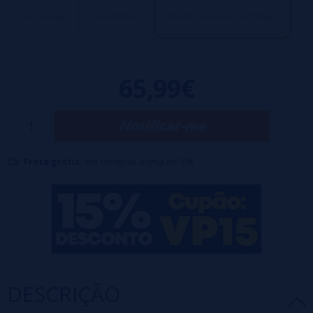
Tipo de bateria: Dual 18650 batteries
*Pilhas não incluídas
Black/Red
Gold/Black
Prism Chrome and Black
65,99€
Notificar-me
Frete grátis:
em compras acima de 50€
DESCRIÇÃO