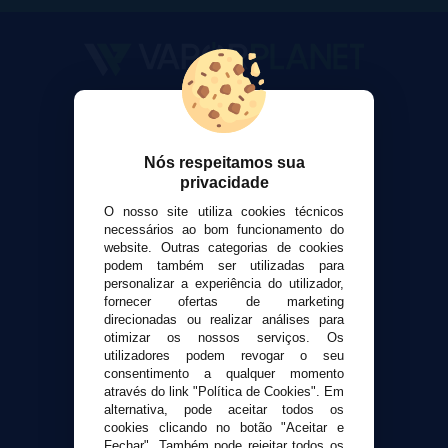
VaporPlanet
Sobre nós
Calculadora DIY Alquimia
Nós respeitamos sua
privacidade
Contato
O nosso site utiliza cookies técnicos
necessários ao bom funcionamento do
Suporte ao cliente
website. Outras categorias de cookies
Envio e devoluções
podem também ser utilizadas para
personalizar a experiência do utilizador,
Formas de pagamento
fornecer ofertas de marketing
Contato
direcionadas ou realizar análises para
otimizar os nossos serviços. Os
utilizadores podem revogar o seu
Segurança e privacidade
consentimento a qualquer momento
Termos e Condições de Uso
através do link "Política de Cookies". Em
alternativa, pode aceitar todos os
Política de privacidade
cookies clicando no botão "Aceitar e
Política de cookies
Fechar". Também pode rejeitar todos os