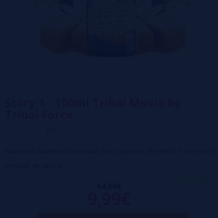
Story 1 - 100ml Tribal Movie by
Tribal Force
0/5
Saborosa baunilha combinada com caramelo derretido e uma nota
crocante de pipoca.
Relação PG/VG 30/70
veja mais...
14,50€
9,99€
Embalagem Frasco PE de 120 ml com tampa de segurança para
crianças.