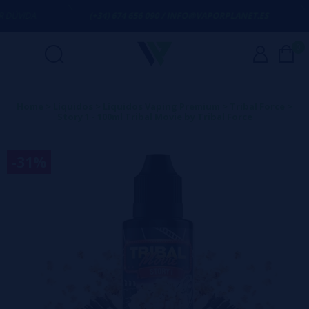
DÚVIDA
(+34) 674 656 090 / INFO@VAPORPLANET.ES
0
Home
>
Líquidos
>
Líquidos Vaping Premium
>
Tribal Force
>
Story 1 - 100ml Tribal Movie by Tribal Force
-31%