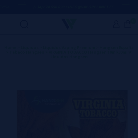
(+34) 674 656 090 / INFO@VAPORPLANET.ES
PORTES
0
Home
>
Líquidos
>
Líquidos Vaping Premium
>
Hangsen España
>
Tabaco Hangsen
>
VIRGINIA TOBACCO Hangsen 10ml/30ml ✭
Líquidos Hangsen