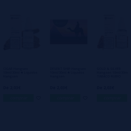
2 estrelas
0%
1 estrelas
0%
0/5
Seja o primeiro a deixar um comentário
Escreva sua opinião sobre este produto
Ainda não há comentários, você quer ser o
primeiro a deixar um? Sua opinião é
importante para nós!
CIGAR Hangsen
DESERT SHIP Hangsen
GOLD & SILVER
10ml/30ml ✭ Líquidos
10ml/30ml ✭ Líquidos
Hangsen 10ml/30ml 
Hangsen
Hangsen
TABACO RUBIO
De 2,03€
De 2,03€
De 2,03€
comprar
comprar
comprar