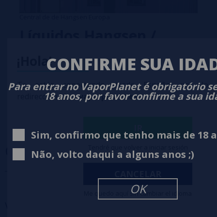
Central de de Hangsen Europa
Líquidos Hangsen /
Hangsen Portugal /
¡Hola!
CONFIRME SUA IDA
Comprar Líquidos
Hangsen / Líquidos para
Te estás conectando desde España, por lo 
Para entrar no VaporPlanet é obrigatório s
cigarros eletrônicos
18 anos, por favor confirme a sua i
redireccionado a
vaporplanet.es
Hangsen
IR
Sim, confirmo que tenho mais de 18 
OPINIÕES
(0)
Tendré que volver a iniciar sesión
Não, volto daqui a alguns anos ;)
CANCELAR
5 estrelas
0%
OK
Me quedo aquí sin cambiar el idioma
4 estrelas
0%
Você também pode
precisar
3 estrelas
0%