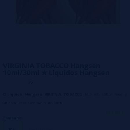
VIRGINIA TOBACCO Hangsen
10ml/30ml ✭ Líquidos Hangsen
0/5
O líquido Hangsen VIRGINIA TOBACCO
tem um sabor leve e
lenhoso, mas sem ser muito forte.
Imita perfeitamente o sabor dos cigarros analógicos, ideais para as
veja mais...
Tamanho:
pessoas que estão começando no mundo do vaping.
10 ml
30ml (3x10ml)