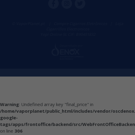
© VaporPlanet.pt
|
Compre Cigarros Eletrônicos
|
Loja
Cigarrillos Electronicos
Yopi Online SL CIF: B90451832
Warning
: Undefined array key "final_price" in
/home/vaporplanet/public_html/includes/vendor/oscdenox
google-
tags/apps/frontoffice/backend/src/WebFrontOfficeBacken
on line
306